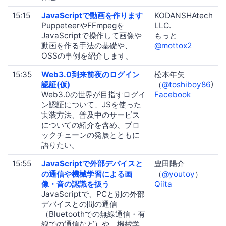
15:15
JavaScriptで動画を作ります
KODANSHAtech
PuppeteerやFFmpegを
LLC.
JavaScriptで操作して画像や
もっと
動画を作る手法の基礎や、
@mottox2
OSSの事例を紹介します。
15:35
Web3.0到来前夜のログイン
松本年矢
認証(仮)
（
@toshiboy86
)
Web3.0の世界が目指すログイ
Facebook
ン認証について、JSを使った
実装方法、普及中のサービス
についての紹介を含め、ブロ
ックチェーンの発展とともに
語りたい。
15:55
JavaScriptで外部デバイスと
豊田陽介
の通信や機械学習による画
（
@youtoy
）
像・音の認識を扱う
Qiita
JavaScriptで、PCと別の外部
デバイスとの間の通信
（Bluetoothでの無線通信・有
線での通信など）や、機械学