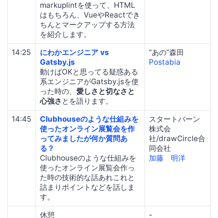
markuplintを使って、HTML
はもちろん、VueやReactでき
ちんとマークアップする方法
を紹介します。
14:25
にわかエンジニア vs
“あの”森田
Gatsby.js
Postabia
動けばOKと思ってる疑惑ある
系エンジニアがGatsby.jsを使
った時の、
愛しさと切なさと
心強さ
とを語ります。
14:45
Clubhouseのような仕組みを
スタートバーン
使ったオンライン展覧会を作
株式会
ってみましたが何か質問あ
社/drawCircle合
る？
同会社
Clubhouseのような仕組みを
加藤 明洋
使ったオンライン展覧会作っ
た時の技術的な話あれこれと
詰まりポイントなどを話しま
す。
休憩
-